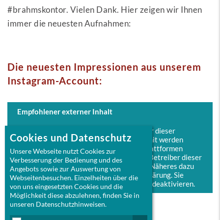
#brahmskontor. Vielen Dank. Hier zeigen wir Ihnen
immer die neuesten Aufnahmen:
Die neuesten Impressionen aus unserem
Instagram-Account:
Empfohlener externer Inhalt
Ich bin damit einverstanden, dass mir dieser
Cookies und Datenschutz
Instagram-Feed angezeigt wird. Damit werden
personenbezogene Daten an Drittplattformen
Unsere Webseite nutzt Cookies zur
(Instagram/Meta) übermittelt. Der Betreiber dieser
Verbesserung der Bedienung und des
Website hat darauf keinen Einfluss. Näheres dazu
Angebots sowie zur Auswertung von
lesen Sie in unserer Datenschutzerklärung. Sie
Webseitenbesuchen. Einzelheiten über die
können die Anzeige jederzeit wieder deaktivieren.
von uns eingesetzten Cookies und die
Möglichkeit diese abzulehnen, finden Sie in
unseren Datenschutzhinweisen.