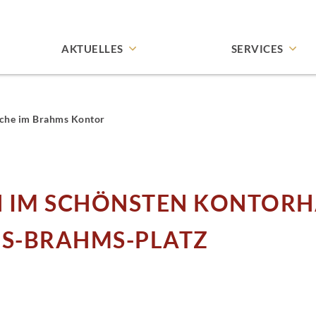
AKTUELLES
SERVICES
haus
Newsletter
Anfragen
äche im Brahms Kontor
us
Presse
Concierge
Filmographie
Downloads
N IM SCHÖNSTEN KONTOR
Termine
S-BRAHMS-PLATZ