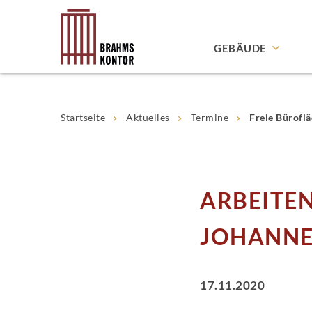
GEBÄUDE
historisches Kontor
Startseite
Aktuelles
Termine
Freie Bürofl
modernes Kontorha
freie Mietflächen
ARBEITE
Next
Mieter
JOHANNE
17.11.2020